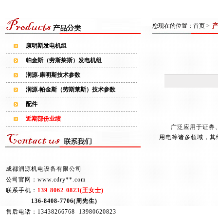
您现在的位置：
首页
>
产
康明斯发电机组
帕金斯（劳斯莱斯）发电机组
润源-康明斯技术参数
润源-帕金斯（劳斯莱斯）技术参数
配件
近期部份业绩
广泛应用于证券、银
用电等诸多领域，其
成都润源机电设备有限公司
公司官网：www.cdry**.com
联系手机：
139-8062-0823(王女士)
136-8408-7706(周先生)
售后电话：13438266768 13980620823