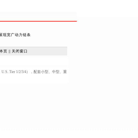
8升-展现宽广动力链条
本页
||
关闭窗口
.S. Tier 1/2/3/4），配套小型、中型、重