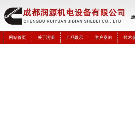
网站首页
关于润源
产品展示
客户案例
技术