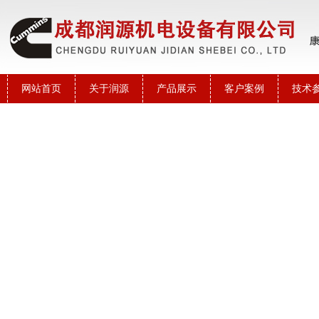
网站首页
关于润源
产品展示
客户案例
技术