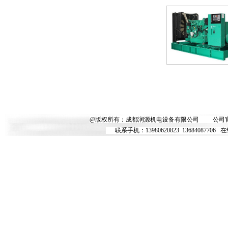
@版权所有：成都润源机电设备有限公司
公司
联系手机：
13980620823
13684087706
在