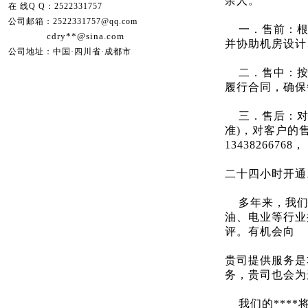
余人。
在 线Q Q：2522331757
公司邮箱：2522331757@qq.com
一．售前：
cdry**@sina.com
并协助机房设计
公司地址：中国·四川省·成都市
二．售中：按
履行合同，确保
三．售后：
准
)
，对客户的
13438266768
，
二十四小时开通
多年来，我们为
油、电业等行业
评。有机会向
贵司提供服务是
务，贵司也会为
我们的***