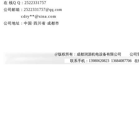
在 线Q Q：2522331757
公司邮箱：2522331757@qq.com
cdry**@sina.com
公司地址：中国·四川省·成都市
@版权所有：成都润源机电设备有限公司
公司
联系手机：
13980620823
13684087706
在