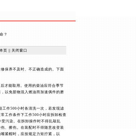
命？
本页
||
关闭窗口
维修保养不及时、不正确造成的。下面
淀后才能取用。使用的柴油应符合季节
洁，以免脏物混入燃油而加速偶件的磨
工作500小时各清洗一次，若发现滤
常工作条件下工作500小时应拆卸检查
件受污染。在拆卸操作时不得乱敲乱
碰伤、擦伤。在装配时不得随意改变装
油嘴紧帽时，应按规定力矩拧紧，以