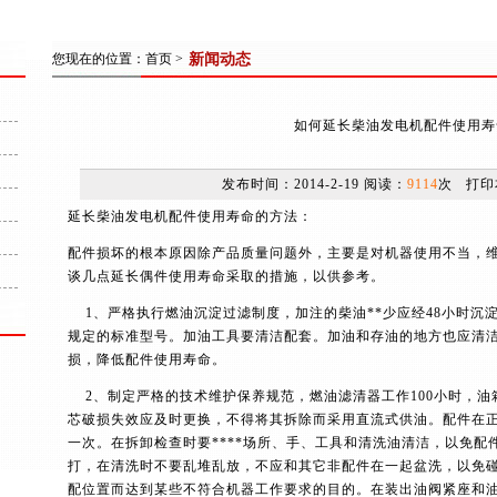
您现在的位置：
首页
>
新闻动态
如何延长柴油发电机配件使用寿
发布时间：2014-2-19 阅读：
9114
次
打印
延长柴油发电机配件使用寿命的方法：
配件损坏的根本原因除产品质量问题外，主要是对机器使用不当，
谈几点延长偶件使用寿命采取的措施，以供参考。
1、严格执行燃油沉淀过滤制度，加注的柴油**少应经48小时沉
规定的标准型号。加油工具要清洁配套。加油和存油的地方也应清
损，降低配件使用寿命。
2、制定严格的技术维护保养规范，燃油滤清器工作100小时，油箱
芯破损失效应及时更换，不得将其拆除而采用直流式供油。配件在正
一次。在拆卸检查时要****场所、手、工具和清洗油清洁，以免配
打，在清洗时不要乱堆乱放，不应和其它非配件在一起盆洗，以免
配位置而达到某些不符合机器工作要求的目的。在装出油阀紧座和