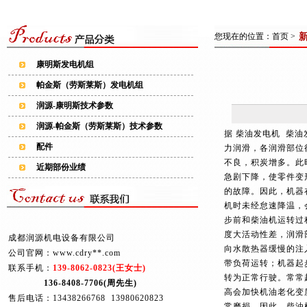
您现在的位置：
首页
>
康明斯发电机组
帕金斯（劳斯莱斯）发电机组
润源-康明斯技术参数
润源-帕金斯（劳斯莱斯）技术参数
据 柴油发电机 柴
配件
力润滑，各润滑部位
不良，积炭增多。此
近期部份业绩
急剧下降，使零件变
的故障。因此，机器
机时未经怠速降温，
步前和柴油机运转过
度大活动性差，润滑
成都润源机电设备有限公司
向水散热器缓慢的注
公司官网：www.cdry**.com
带负荷运转；机器起
联系手机：
139-8062-0823(王女士)
转为正常行驶。常常
136-8408-7706(周先生)
高会加快机油老化变
售后电话：13438266768 13980620823
常磨损。因此，柴油