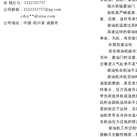
在 线Q Q：2522331757
熄火前猛轰油门
公司邮箱：2522331757@qq.com
如机器严峻超速、
cdry**@sina.com
套、活塞、连杆等承
公司地址：中国·四川省·成都市
柴油机温渡过高时
高速运转的柴油机
寿命。为此，有些柴油
长期怠速运转
若在柴油机缺水过
另外，轰油门时活塞
过量进入气缸来不及
柴油机在机油不足
柴油机冷机启动时
成急剧磨损，甚至发
经着火，压力迅速升
带负荷急停机或溘然
此时会因机油供应不
度的状态下运转，活
油机常常在冷却水温4
在机油压力过低的情
柴油机工作过程中
接触天生酸性物质，