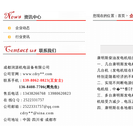
您现在的位置：
首页
>
企业动态
行业资讯
康明斯柴油发电机组
一、几台康明斯发电
成都润源机电设备有限公司
几台机（发电机组在
公司官网：www.cdry**.com
特别是随着经济的不
联系手机：
139-8062-0823(王女士)
二、
实现不间断电源
136-8408-7706(周先生)
电机组，中�**耆
售后电话：13438266768 13980620823
三、多台康明斯发电
在 线Q Q：2522331757
机组受力减少，电压
公司邮箱：2522331757@qq.com
四、康明斯在各地都
cdry**@sina.com
公司地址：中国·四川省·成都市