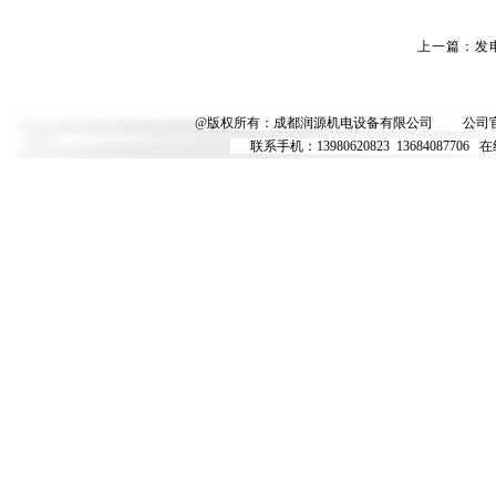
上一篇：
发
@版权所有：成都润源机电设备有限公司
公司
联系手机：
13980620823
13684087706
在