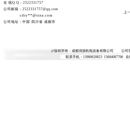
在 线Q Q：2522331757
公司邮箱：2522331757@qq.com
上
cdry**@sina.com
公司地址：中国·四川省·成都市
@版权所有：成都润源机电设备有限公司
公司
联系手机：
13980620823
13684087706
在